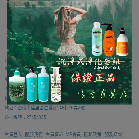
舒珊MIT髮品 葉綠素頭皮
護理霜1000ML【官方直
營、台灣製造】
NT$199
NT$249
加入購物車
Contact us for more information
客服專線：06-7221715
客服傳真：06-7225137
客服時間：8:30-17:30
信箱：fengchih88@hotmail.com
地址：台南市佳里區仁愛路146巷26弄2號
統一編號：27454335
會員登入
關於我們
會員權益
VIP會員
隱私政策
服務條款