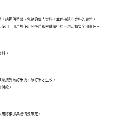
時，請提供準確、完整的個人資料，並保持這些資料的更新。
人使用。用戶對使用其帳戶和密碼進行的一切活動負全部責任。
。
資料
確認接受該訂單後，該訂單才生效。
行付款。
費用將根據具體情況確定。