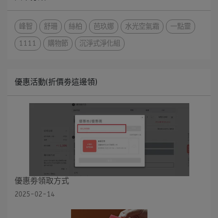
峰智
舒珊
絲柏
芭玖娜
水光空氣霜
一點靈
1111
購物節
沉淨式淨化組
優惠活動(折價劵這邊領)
優惠劵領取方式
2025-02-14